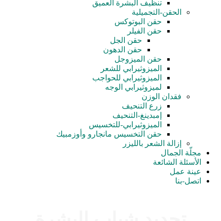
تنظيف البشرة العميق
الحقن-التجميلية
حقن البوتوكس
حقن الفيلر
حقن الجل
حقن الدهون
حقن الميزوجل
الميزوثيرابي للشعر
الميزوثيرابي للحواجب
لميزوثيرابي الوجه
فقدان الوزن
زرع التنحيف
إمبدينغ-التنحيف
الميزوثيرابي-للتخسيس
حقن التخسيس مانجارو وأوزمبيك
إزالة الشعر بالليزر
مجلّة الجمال
الأسئلة الشائعة
عينة عمل
اتصل-بنا
تجديد شباب البشرة