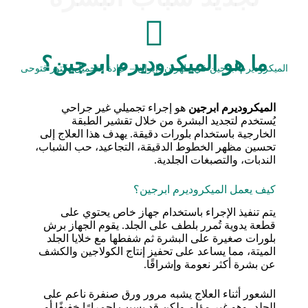
ما هو الميكروديرم ابرجين؟
الميكروديرم ابرجين في طهران، إيران – عيادة التجميل دكتور فتوحی
الميكروديرم ابرجين
هو إجراء تجميلي غير جراحي
يُستخدم لتجديد البشرة من خلال تقشير الطبقة
الخارجية باستخدام بلورات دقيقة. يهدف هذا العلاج إلى
تحسين مظهر الخطوط الدقيقة، التجاعيد، حب الشباب،
الندبات، والتصبغات الجلدية.
كيف يعمل الميكروديرم ابرجين؟
يتم تنفيذ الإجراء باستخدام جهاز خاص يحتوي على
قطعة يدوية تُمرر بلطف على الجلد. يقوم الجهاز برش
بلورات صغيرة على البشرة ثم شفطها مع خلايا الجلد
الميتة، مما يساعد على تحفيز إنتاج الكولاجين والكشف
عن بشرة أكثر نعومة وإشراقًا.
الشعور أثناء العلاج يشبه مرور ورق صنفرة ناعم على
الجلد، وهو غير مؤلم ولكن قد يسبب احمرارًا خفيفًا أو