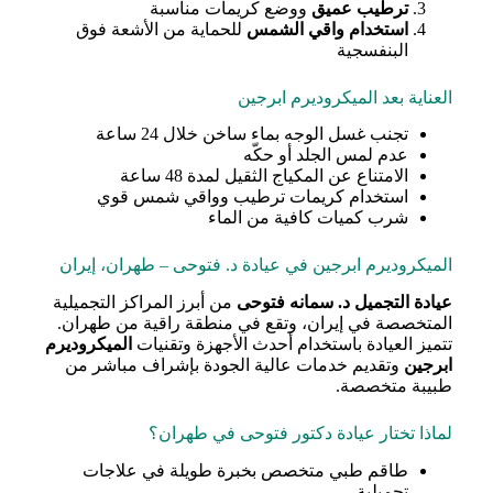
ترطيب عميق
ووضع كريمات مناسبة
استخدام واقي الشمس
للحماية من الأشعة فوق
البنفسجية
العناية بعد الميكروديرم ابرجين
تجنب غسل الوجه بماء ساخن خلال 24 ساعة
عدم لمس الجلد أو حكّه
الامتناع عن المكياج الثقيل لمدة 48 ساعة
استخدام كريمات ترطيب وواقي شمس قوي
شرب كميات كافية من الماء
الميكروديرم ابرجين في عيادة د. فتوحی – طهران، إيران
عيادة التجميل د. سمانه فتوحی
من أبرز المراكز التجميلية
المتخصصة في إيران، وتقع في منطقة راقية من طهران.
تتميز العيادة باستخدام أحدث الأجهزة وتقنيات
الميكروديرم
ابرجين
وتقديم خدمات عالية الجودة بإشراف مباشر من
طبيبة متخصصة.
لماذا تختار عيادة دكتور فتوحی في طهران؟
طاقم طبي متخصص بخبرة طويلة في علاجات
تجميلية