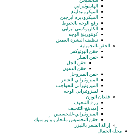
سابسيجن
الهايفوثيرابي
الميكرونيدلينغ
الميكروديرم ابرجين
رفع الوجه بالخيوط
الكاربوكسي ثيرابي
كونتورينغ الوجه
تنظيف البشرة العميق
الحقن-التجميلية
حقن البوتوكس
حقن الفيلر
حقن الجل
حقن الدهون
حقن الميزوجل
الميزوثيرابي للشعر
الميزوثيرابي للحواجب
لميزوثيرابي الوجه
فقدان الوزن
زرع التنحيف
إمبدينغ-التنحيف
الميزوثيرابي-للتخسيس
حقن التخسيس مانجارو وأوزمبيك
إزالة الشعر بالليزر
مجلّة الجمال