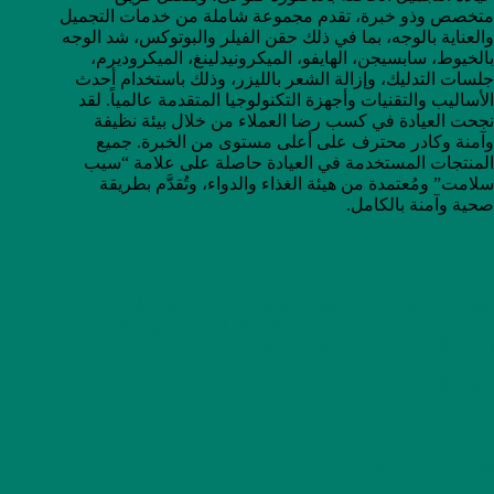
متخصص وذو خبرة، تقدم مجموعة شاملة من خدمات التجميل
والعناية بالوجه، بما في ذلك حقن الفيلر والبوتوكس، شد الوجه
بالخيوط، سابسيجن، الهايفو، الميكرونيدلينغ، الميكروديرم،
جلسات التدليك، وإزالة الشعر بالليزر، وذلك باستخدام أحدث
الأساليب والتقنيات وأجهزة التكنولوجيا المتقدمة عالمياً. لقد
نجحت العيادة في كسب رضا العملاء من خلال بيئة نظيفة
وآمنة وكادر محترف على أعلى مستوى من الخبرة. جميع
المنتجات المستخدمة في العيادة حاصلة على علامة “سيب
سلامت” ومُعتمدة من هيئة الغذاء والدواء، وتُقدَّم بطريقة
صحية وآمنة بالكامل.
البريد: ١٩٩٨٧٧٤٣٩٦ | إيران، طهران، حي سعادت آباد، شارع
جوریکی، شارع داوود حسيني، الزقاق الأول، رقم ١، الطابق
الأول، الوحدة ٣ (برج A التشريفات)
مسیریابی
00982188074610