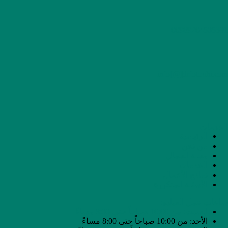
00989204505391
info[@]drfotouhi.com
الخدمات
الرئيسية
من نحن
مجلة الجمال
الخدمات
نماذج الأعمال
الأسئلة المتكررة
ساعات عمل العيادة:
السبت: من 10:00 صباحاً حتى 8:00 مساءً
الأحد: من 10:00 صباحاً حتى 8:00 مساءً