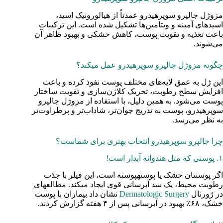
مزوژل جالپرو سوپرهیدرو عمدتاً از هیالورونیک اسید،
اسیدهای آمینه و ویتامین‌ها تشکیل شده است. این ترکیبات
باعث تغذیه و تقویت پوست، کاهش خشکی و بهبود ظاهر آن
می‌شوند.
چگونه مزوژل جالپرو سوپرهیدرو عمل میکند؟
این ژل به عمق لایه‌های مختلف پوست نفوذ کرده و باعث
افزایش سطح رطوبت، تحریک کلاژن‌سازی و تقویت ساختار
پوست می‌شود. به همین دلیل، با استفاده از مزوژل جالپرو
سوپرهیدرو، پوست به تدریج جوان‌تر، شاداب‌تر و پرطراوت‌تر
به نظر می‌رسد.
چرا جالپرو سوپرهیدرو انتخاب بهتری برای شماست؟
۱. پوستی که مثل هندوانه آبدار است!
اگر پوستتان خشک یا پوستهپوسته است، این فیلر با جذب
رطوبت محیط، یک سد آبرسانی قوی ایجاد میکند. مطالعهای
در ژورنال
Dermatologic Surgery
نشان داد بیماران با پوست
خشک، ۶۸٪ بهبود در آبرسانی پس از ۴ هفته گزارش کردند.