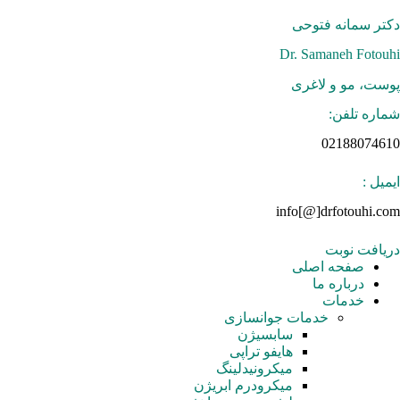
رش
ه
دکتر سمانه فتوحی
حتوا
Dr. Samaneh Fotouhi
پوست، مو و لاغری
شماره تلفن:
02188074610
ایمیل :
info[@]drfotouhi.com
دریافت نوبت
صفحه اصلی
درباره ما
خدمات
خدمات جوانسازی
سابسیژن
هایفو تراپی
میکرونیدلینگ
میکرودرم ابریژن