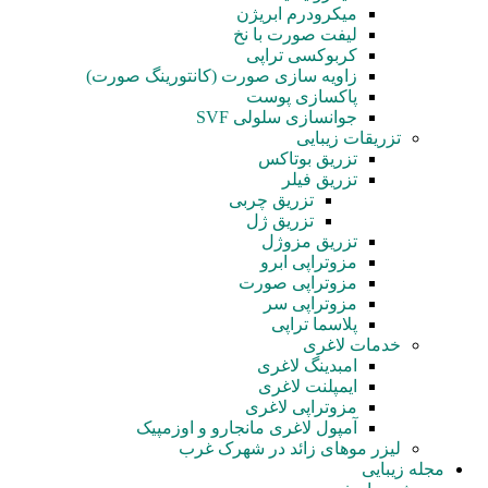
میکرودرم ابریژن
لیفت صورت با نخ
کربوکسی تراپی
زاویه سازی صورت (کانتورینگ صورت)
پاکسازی پوست
جوانسازی سلولی SVF
تزریقات زیبایی
تزریق بوتاکس
تزریق فیلر
تزریق چربی
تزریق ژل
تزریق مزوژل
مزوتراپی ابرو
مزوتراپی صورت
مزوتراپی سر
پلاسما تراپی
خدمات لاغری
امبدینگ لاغری
ایمپلنت لاغری
مزوتراپی لاغری
آمپول‌ لاغری مانجارو و اوزمپیک
لیزر موهای زائد در شهرک غرب
مجله زیبایی