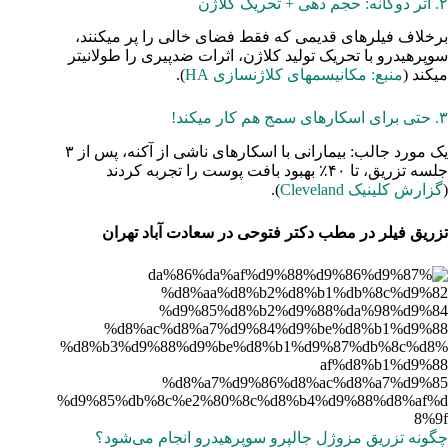
۲. اثر دوگانه: حجم دهی + تحریک کلاژن
برخلاف فیلرهای قدیمی که فقط فضای خالی را پر میکنند،
سوپرهیدرو با تحریک تولید کلاژن، اثرات ضدپیری را طولانیتر
میکند (
منبع: مکانیسمهای کلاژنسازی HA
).
۳. حتی برای اسکارهای سمج هم کار میکند!
یک مورد جالب: بیمارانی با اسکارهای ناشی از آکنه، پس از ۳
جلسه تزریق، تا ۴۰٪ بهبود بافت پوست را تجربه کردند
(
گزارش کلینیک Cleveland
).
تزریق فیلر در مطب دکتر فتوحی در سعادت آباد تهران
چگونه تزریق مزوژل جالپرو سوپرهیدرو انجام می‌شود؟