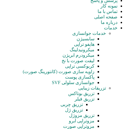
پرسش و پاسخ
نمونه کار
تماس با ما
صفحه اصلی
درباره ما
خدمات
خدمات جوانسازی
سابسیژن
هایفو تراپی
میکرونیدلینگ
میکرودرم ابریژن
لیفت صورت با نخ
کربوکسی تراپی
زاویه سازی صورت (کانتورینگ صورت)
پاکسازی پوست
جوانسازی سلولی SVF
تزریقات زیبایی
تزریق بوتاکس
تزریق فیلر
تزریق چربی
تزریق ژل
تزریق مزوژل
مزوتراپی ابرو
مزوتراپی صورت