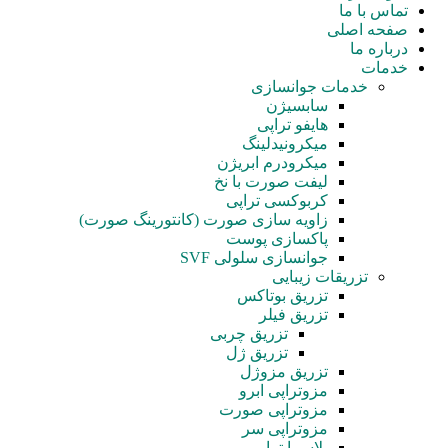
تماس با ما
صفحه اصلی
درباره ما
خدمات
خدمات جوانسازی
سابسیژن
هایفو تراپی
میکرونیدلینگ
میکرودرم ابریژن
لیفت صورت با نخ
کربوکسی تراپی
زاویه سازی صورت (کانتورینگ صورت)
پاکسازی پوست
جوانسازی سلولی SVF
تزریقات زیبایی
تزریق بوتاکس
تزریق فیلر
تزریق چربی
تزریق ژل
تزریق مزوژل
مزوتراپی ابرو
مزوتراپی صورت
مزوتراپی سر
پلاسما تراپی