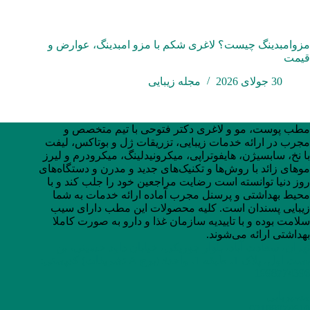
مزوامبدینگ چیست؟ لاغری شکم با مزو امبدینگ، عوارض و
قیمت
30 جولای 2026
مجله زیبایی
مطب پوست، مو و لاغری دکتر فتوحی با تیم متخصص و
مجرب در ارائه خدمات زیبایی، تزریقات ژل و بوتاکس، لیفت
با نخ، سابسیژن، هایفوتراپی، میکرونیدلینگ، میکرودرم و لیرز
موهای زائد با روش‌ها و تکنیک‌های جدید و مدرن و دستگاه‌های
روز دنیا توانسته است رضایت مراجعین خود را جلب کند و با
محیط بهداشتی و پرسنل مجرب آماده ارائه خدمات به شما
زیبایی پسندان است. کلیه محصولات این مطب دارای سیب
سلامت بوده و با تاییدیه سازمان غذا و دارو به صورت کاملا
بهداشتی ارائه می‌شوند.
تهران، سعادت آباد، بلوار جوریکی، خیابان داود حسینی، بن
بست اول، پلاک 1، طبقه 1، واحد3 (برج A تشریفات) کدپستی:
1998774396
مسیریابی
02188074610