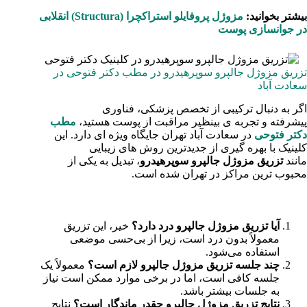
بیشتر بخوانید:
مزوژل پروفایلو استراکچرا (Structura) انقلابی
در جوانسازی پوست
تزریق مزوژل جالپرو سوپرهیدرو در مطب دکتر فتوحی در
سعادت آباد
اگر به دنبال ترکیبی از تخصص پزشکی، فناوری
پیشرفته و تجربه ی بینظیر مراقبت از پوست هستید،
مطب
دکتر فتوحی
در سعادت آباد تهران جایگاه ویژه ای دارد. این
کلینیک با بهره گیری از جدیدترین روش های زیبایی
مانند
تزریق مزوژل جالپرو سوپرهیدرو
، تبدیل به یکی از
محبوب ترین مراکز در تهران شده است.
سوالات متداول
آیا تزریق مزوژل جالپرو درد دارد؟
خیر، این تزریق
معمولاً بدون درد است، زیرا از بی‌حسی موضعی
استفاده می‌شود.
چند جلسه تزریق مزوژل جالپرو لازم است؟
معمولاً یک
جلسه کافی است، اما در برخی موارد ممکن است نیاز
به جلسات بیشتر باشد.
نتایج تزریق مزوژل جالپرو چقدر ماندگار است؟
نتایج