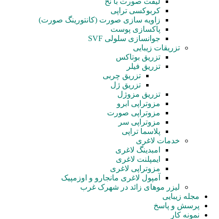
لیفت صورت با نخ
کربوکسی تراپی
زاویه سازی صورت (کانتورینگ صورت)
پاکسازی پوست
جوانسازی سلولی SVF
تزریقات زیبایی
تزریق بوتاکس
تزریق فیلر
تزریق چربی
تزریق ژل
تزریق مزوژل
مزوتراپی ابرو
مزوتراپی صورت
مزوتراپی سر
پلاسما تراپی
خدمات لاغری
امبدینگ لاغری
ایمپلنت لاغری
مزوتراپی لاغری
آمپول‌ لاغری مانجارو و اوزمپیک
لیزر موهای زائد در شهرک غرب
مجله زیبایی
پرسش و پاسخ
نمونه کار