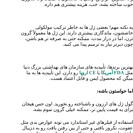
خوب ساخته بشه، خب، هزینه بیشتری هم داره.
– میزان ماندگاری:
یه نکته مهم! بعضی ژل‌ ها به خاطر ترکیب مولکولی
خاصشون، ماندگاری بیشتری دارند. این ژل‌ ها معمولاً گرون‌
ترن، اما در دراز مدت، ممکنه حتی به صرفه‌ تر هم باشن،
چون دیرتر نیاز به ترمیم پیدا می‌ کنید.
– تأییدیه‌ های بین‌ المللی:
بهترین برندها، تأییدیه‌ های سازمان‌ های بهداشتی بزرگ دنیا
مثل
FDA آمریکا
یا
CE اروپا
رو دارن. این تأییدیه‌ ها به ما
میگن که محصول ایمن و قابل اعتماد هست.
اما حواستون باشه:
گول ژل‌ های ارزون و ناشناخته رو نخورید. اون حس هیجان
برای یه قیمت پایین‌ تر، ممکنه خیلی گرون تموم بشه.
استفاده از فیلرهای غیر استاندارد می‌ تونه عوارض بدی مثل
عفونت، نکروز بافتی و حتی از بین رفتن بافت رو به دنبال