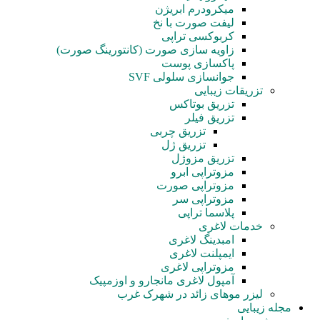
میکرودرم ابریژن
لیفت صورت با نخ
کربوکسی تراپی
زاویه سازی صورت (کانتورینگ صورت)
پاکسازی پوست
جوانسازی سلولی SVF
تزریقات زیبایی
تزریق بوتاکس
تزریق فیلر
تزریق چربی
تزریق ژل
تزریق مزوژل
مزوتراپی ابرو
مزوتراپی صورت
مزوتراپی سر
پلاسما تراپی
خدمات لاغری
امبدینگ لاغری
ایمپلنت لاغری
مزوتراپی لاغری
آمپول‌ لاغری مانجارو و اوزمپیک
لیزر موهای زائد در شهرک غرب
مجله زیبایی