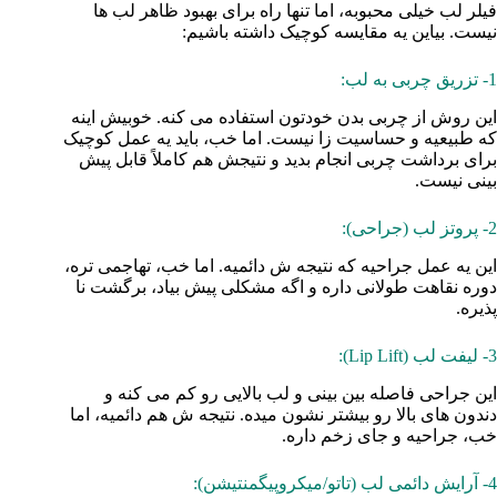
فیلر لب خیلی محبوبه، اما تنها راه برای بهبود ظاهر لب‌ ها
نیست. بیاین یه مقایسه کوچیک داشته باشیم:
1- تزریق چربی به لب:
این روش از چربی بدن خودتون استفاده می‌ کنه. خوبیش اینه
که طبیعیه و حساسیت‌ زا نیست. اما خب، باید یه عمل کوچیک
برای برداشت چربی انجام بدید و نتیجش هم کاملاً قابل پیش‌
بینی نیست.
2- پروتز لب (جراحی):
این یه عمل جراحیه که نتیجه‌ ش دائمیه. اما خب، تهاجمی‌ تره،
دوره نقاهت طولانی داره و اگه مشکلی پیش بیاد، برگشت‌ نا
پذیره.
3- لیفت لب (Lip Lift):
این جراحی فاصله بین بینی و لب بالایی رو کم می‌ کنه و
دندون‌ های بالا رو بیشتر نشون میده. نتیجه‌ ش هم دائمیه، اما
خب، جراحیه و جای زخم داره.
4- آرایش دائمی لب (تاتو/میکروپیگمنتیشن):