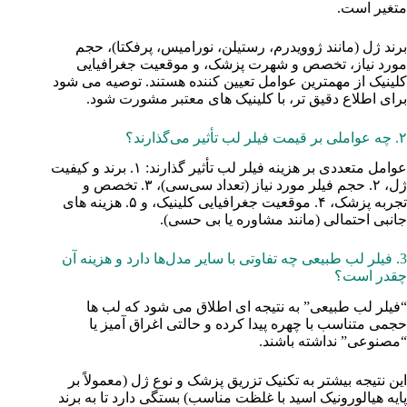
متغیر است.
برند ژل (مانند ژوویدرم، رستیلن، نورامیس، پرفکتا)، حجم
مورد نیاز، تخصص و شهرت پزشک، و موقعیت جغرافیایی
کلینیک از مهمترین عوامل تعیین کننده هستند. توصیه می‌ شود
برای اطلاع دقیق‌ تر، با کلینیک‌ های معتبر مشورت شود.
۲. چه عواملی بر قیمت فیلر لب تأثیر می‌گذارند؟
عوامل متعددی بر هزینه فیلر لب تأثیر گذارند: ۱. برند و کیفیت
ژل، ۲. حجم فیلر مورد نیاز (تعداد سی‌سی)، ۳. تخصص و
تجربه پزشک، ۴. موقعیت جغرافیایی کلینیک، و ۵. هزینه‌ های
جانبی احتمالی (مانند مشاوره یا بی‌ حسی).
3. فیلر لب طبیعی چه تفاوتی با سایر مدل‌ها دارد و هزینه آن
چقدر است؟
“فیلر لب طبیعی” به نتیجه‌ ای اطلاق می‌ شود که لب‌ ها
حجمی متناسب با چهره پیدا کرده و حالتی اغراق‌ آمیز یا
“مصنوعی” نداشته باشند.
این نتیجه بیشتر به تکنیک تزریق پزشک و نوع ژل (معمولاً بر
پایه هیالورونیک اسید با غلظت مناسب) بستگی دارد تا به برند