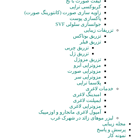
لیفت صورت با نخ
کربوکسی تراپی
زاویه سازی صورت (کانتورینگ صورت)
پاکسازی پوست
جوانسازی سلولی SVF
تزریقات زیبایی
تزریق بوتاکس
تزریق فیلر
تزریق چربی
تزریق ژل
تزریق مزوژل
مزوتراپی ابرو
مزوتراپی صورت
مزوتراپی سر
پلاسما تراپی
خدمات لاغری
امبدینگ لاغری
ایمپلنت لاغری
مزوتراپی لاغری
آمپول‌ لاغری مانجارو و اوزمپیک
لیزر موهای زائد در شهرک غرب
مجله زیبایی
پرسش و پاسخ
نمونه کار