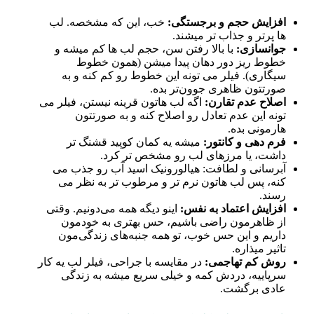
افزایش حجم و برجستگی:
خب، این که مشخصه. لب‌
ها پرتر و جذاب‌ تر میشند.
جوانسازی:
با بالا رفتن سن، حجم لب‌ ها کم میشه و
خطوط ریز دور دهان پیدا میشن (همون خطوط
سیگاری). فیلر می‌ تونه این خطوط رو کم کنه و به
صورتتون ظاهری جوون‌تر بده.
اصلاح عدم تقارن:
اگه لب‌ هاتون قرینه نیستن، فیلر می‌
تونه این عدم تعادل رو اصلاح کنه و به صورتتون
هارمونی بده.
فرم‌ دهی و کانتور:
میشه یه کمان کوپید قشنگ‌ تر
داشت، یا مرزهای لب رو مشخص‌ تر کرد.
آبرسانی و لطافت: هیالورونیک اسید آب رو جذب می‌
کنه، پس لب‌ هاتون نرم‌ تر و مرطوب‌ تر به نظر می‌
رسند.
افزایش اعتماد به نفس:
اینو دیگه همه می‌دونیم. وقتی
از ظاهرمون راضی باشیم، حس بهتری به خودمون
داریم و این حس خوب، تو همه جنبه‌های زندگی‌مون
تاثیر میذاره.
روش کم‌ تهاجمی:
در مقایسه با جراحی، فیلر لب یه کار
سرپاییه، دردش کمه و خیلی سریع میشه به زندگی
عادی برگشت.