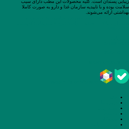
زیبایی پسندان است. کلیه محصولات این مطب دارای سیب
سلامت بوده و با تاییدیه سازمان غذا و دارو به صورت کاملا
بهداشتی ارائه می‌شوند.
تهران، سعادت آباد، بلوار جوریکی، خیابان داود حسینی، بن
بست اول، پلاک 1، طبقه 1، واحد3 (برج A تشریفات) کدپستی:
1998774396
مسیریابی
02188074610
09204505391
info[@]drfotouhi.com
Instagram
Phone
Whatsapp
خدمات
خانه
درباره ما
مجله زیبایی
خدمات
نمونه‌کار
پرسش و پاسخ