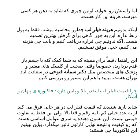
اما راستش رو بخواید، اولین چیزی که شاید به ذهن هر کسی
میرسه، هزینه این کار هست.
اینکه بدونیم
هزینه فیلر لب
چطور محاسبه میشه، فقط به پول
ربط نداره. این یه جور آگاهی برای گرفتن بهترین تصمیم
هست. اگه ندونیم چی قراره دریافت کنیم و بابت چی هزینه
می‌ کنیم، خب، موفق نمیشیم.
این راهنما دقیقاً برای همینه که به شما کمک کنه با چشم باز
قدم بردارید، خصوصاً وقتی صحبت از کلینیک‌ های معتبر و
پزشک‌ های متخصص مثل
دکتر سمانه فتوحی
در سعادت آباد
تهران هست. بیایید با هم این مسیر رو بررسی کنیم.
چرا قیمت فیلر لب اینقدر بالا و پایین داره؟ فاکتورهای پنهان و
آشکار
شاید بارها شنیدید که قیمت فیلر لب در هر جایی فرق می‌ کند.
از یه عدد خیلی کم تا یه رقم واقعا بالا. ولی این فقط یه تفاوت
قیمتی نیست؛ این نشون‌ دهنده یه سری عوامل اساسی هست
که رو کیفیت و نتیجه نهایی کارتون تاثیر میگذارد. بیاین ببینیم
این فاکتورها چی هستند: