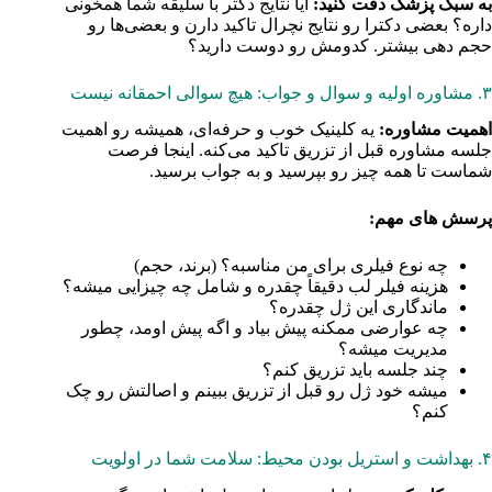
به سبک پزشک دقت کنید:
آیا نتایج دکتر با سلیقه شما همخونی
داره؟ بعضی دکترا رو نتایج نچرال تاکید دارن و بعضی‌ها رو
حجم‌ دهی بیشتر. کدومش رو دوست دارید؟
۳. مشاوره اولیه و سوال و جواب: هیچ سوالی احمقانه نیست
اهمیت مشاوره:
یه کلینیک خوب و حرفه‌ای، همیشه رو اهمیت
جلسه مشاوره قبل از تزریق تاکید می‌کنه. اینجا فرصت
شماست تا همه چیز رو بپرسید و به جواب برسید.
پرسش های مهم:
چه نوع فیلری برای من مناسبه؟ (برند، حجم)
هزینه فیلر لب دقیقاً چقدره و شامل چه چیزایی میشه؟
ماندگاری این ژل چقدره؟
چه عوارضی ممکنه پیش بیاد و اگه پیش اومد، چطور
مدیریت میشه؟
چند جلسه باید تزریق کنم؟
میشه خود ژل رو قبل از تزریق ببینم و اصالتش رو چک
کنم؟
۴. بهداشت و استریل بودن محیط: سلامت شما در اولویت