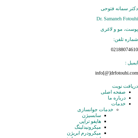
رش
ه
دکتر سمانه فتوحی
حتوا
Dr. Samaneh Fotouhi
پوست، مو و لاغری
شماره تلفن:
02188074610
ایمیل :
info[@]drfotouhi.com
دریافت نوبت
صفحه اصلی
درباره ما
خدمات
خدمات جوانسازی
سابسیژن
هایفو تراپی
میکرونیدلینگ
میکرودرم ابریژن