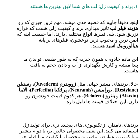
۱. برند و کیفیت ژل: لب‌ های شما لایق بهترین‌ ها هستند
اینجا دقیقاً جاییه که قضیه جدی میشه. مهم‌ ترین چیزی که رو
هزینه فیلر لب
تاثیر میذاره، برند و کیفیت ژلی هست که قراره
تزریق شود. بله، فیلرها انواع مختلفی دارند، اما حقیقت اینه که
ایمن‌ ترین و محبوب‌ ترین نوعشون، فیلرهای بر
پایه
هیالورونیک اسید
هستند.
این ماده جادویی، همون چیزیه که به طور طبیعی تو بدن ما
پیدا میشه و کارش نگهداری از آب و دادن حجم به بافت‌
هاست.
حالا، برندهای معتبر جهانی مثل
ژوویدرم (Juvederm)
،
رستیلن
(Restylane)
،
نورامیس (Neuramis)
،
پرفکتا (Perfectha)
،
الاینا
(Aliaxin)
و
بلترو (Belotero)
، هر کدوم قیمت خودشون رو
دارن. این اختلاف قیمت‌ ها دلیل داره:
– فناوری ساخت و خلوص مواد:
برندهای نامدار، از تکنولوژی‌ های پیچیده‌ تری برای تولید ژل
استفاده می‌ کنند. این یعنی محصولی خالص‌ تر، با دوام بیشتر
و با کمترین عوارض. وقتی یه محصول با کیفیت و با فناوری