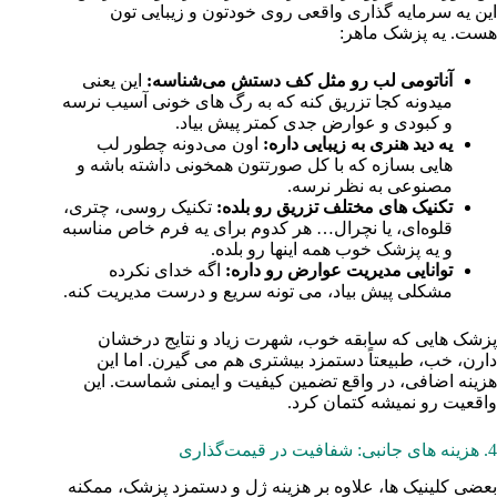
این یه سرمایه‌ گذاری واقعی روی خودتون و زیبایی‌ تون
هست. یه پزشک ماهر:
آناتومی لب رو مثل کف دستش می‌شناسه:
این یعنی
میدونه کجا تزریق کنه که به رگ‌ های خونی آسیب نرسه
و کبودی و عوارض جدی کمتر پیش بیاد.
یه دید هنری به زیبایی داره:
اون می‌دونه چطور لب‌
هایی بسازه که با کل صورتتون همخونی داشته باشه و
مصنوعی به نظر نرسه.
تکنیک‌ های مختلف تزریق رو بلده:
تکنیک روسی، چتری،
قلوه‌ای، یا نچرال… هر کدوم برای یه فرم خاص مناسبه
و یه پزشک خوب همه اینها رو بلده.
توانایی مدیریت عوارض رو داره:
اگه خدای نکرده
مشکلی پیش بیاد، می‌ تونه سریع و درست مدیریت کنه.
پزشک‌ هایی که سابقه خوب، شهرت زیاد و نتایج درخشان
دارن، خب، طبیعتاً دستمزد بیشتری هم می‌ گیرن. اما این
هزینه اضافی، در واقع تضمین کیفیت و ایمنی شماست. این
واقعیت رو نمیشه کتمان کرد.
4. هزینه‌ های جانبی: شفافیت در قیمت‌گذاری
بعضی کلینیک‌ ها، علاوه بر هزینه ژل و دستمزد پزشک، ممکنه