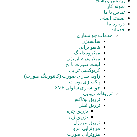
پرسش و پاسخ
نمونه کار
تماس با ما
صفحه اصلی
درباره ما
خدمات
خدمات جوانسازی
سابسیژن
هایفو تراپی
میکرونیدلینگ
میکرودرم ابریژن
لیفت صورت با نخ
کربوکسی تراپی
زاویه سازی صورت (کانتورینگ صورت)
پاکسازی پوست
جوانسازی سلولی SVF
تزریقات زیبایی
تزریق بوتاکس
تزریق فیلر
تزریق چربی
تزریق ژل
تزریق مزوژل
مزوتراپی ابرو
مزوتراپی صورت