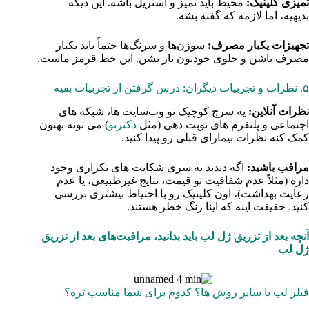
تمیزی کلینیک:
محیط باید تمیز و استریل باشه. این دیگه
بدیهیه، اما لازمه که گفته بشه.
تجهیزات یکبار مصرف:
سوزن‌ها و سرنگ‌ها حتماً باید یکبار
مصرف باشن و جلوی خودتون باز بشن. این خط قرمز ماست.
۵. نظرات و تجربیات دیگران: درس گرفتن از تجربیات بقیه
نظرات آنلاین:
یه سرچ کوچیک تو وب‌سایت‌ ها، شبکه‌ های
اجتماعی و پلتفرم‌ های نوبت‌ دهی (مثل
دکترتو
) می‌ تونه بهتون
کمک کنه نظرات بیمارای قبلی رو پیدا کنید.
مراقب باشید:
اگه دیدید یه سری شکایت‌ های تکراری وجود
داره (مثلاً عدم شفافیت تو قیمت، نتایج غیرطبیعی، یا عدم
رعایت بهداشت)، اون کلینیک رو با احتیاط بیشتری بررسی
کنید. حقیقت اینه که اینا زنگ خطر هستند.
آنچه بعد از تزریق ژل لب باید بدانید، مراقبت‌های بعد از تزریق
ژل لب
فیلر لب یا سایر روش‌ ها؟ کدوم برای شما مناسب‌ تره؟