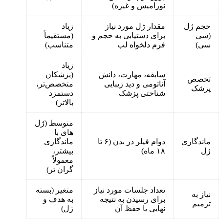
نورامیس و غیره)
حجم ژل
مقدار ژل مورد نیاز
زیاد
(سی‌
برای دستیابی به حجم و
(مستقیماً
سی)
فرم دلخواه لب
متناسب)
زیاد
سابقه، مهارت، دانش
(پزشکان
تخصص
آناتومی و دید زیبایی‌
متخصص‌تر،
پزشک
شناختی پزشک
دستمزد
بالاتر)
متوسط (ژل‌
های با
ماندگاری
دوام فیلر در بدن (۶ تا
ماندگاری
ژل
۱۸ ماه)
بیشتر،
معمولاً
گران‌ تر)
تعداد جلسات مورد نیاز
متغیر (بسته
نیاز به
برای رسیدن به نتیجه
به هدف و
ترمیم
نهایی یا حفظ آن
ژل)