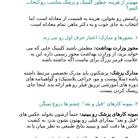
مهم‌تر از هزینه: چطور کلینیک و پزشک مناسب رو انتخاب
کنیم؟
راستش رو بخواین، هزینه یه قسمت از معادله است. اما
انتخاب یه جای خوب و یه دکتر ماهر، تمام معادله است.
۱. مجوزها و مدارک: اعتبار حرف اول رو می‌ زنه
مجوز وزارت بهداشت:
مطمئن باشید کلینیک جایی که می‌
خواید برید، از وزارت بهداشت مجوز رسمی داره. این یه
علامت قرمز بزرگ برای ماست اگه نداشته باشه.
مدارک پزشک:
پزشکتون باید مدرک تخصصی مرتبط داشته
باشه (مثلاً پوست و مو، جراحی پلاستیک) و گواهینامه‌ های
دوره‌ های آموزشی تزریق فیلر رو هم ارائه بده. اینجا جای
ریسک کردن نیست.
۲. نمونه کارهای “قبل و بعد”: چشم‌ ها دروغ نمیگن
نمونه کارهای پزشک رو ببینید:
حتماً ازشون بخواید عکس‌ های
“قبل و بعد” بیمارای قبلی رو بهتون نشون بدن. به کیفیت
عکس‌ ها دقت کنید و ببینید نتایج طبیعی به نظر میان یا نه.