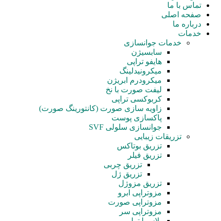
تماس با ما
صفحه اصلی
درباره ما
خدمات
خدمات جوانسازی
سابسیژن
هایفو تراپی
میکرونیدلینگ
میکرودرم ابریژن
لیفت صورت با نخ
کربوکسی تراپی
زاویه سازی صورت (کانتورینگ صورت)
پاکسازی پوست
جوانسازی سلولی SVF
تزریقات زیبایی
تزریق بوتاکس
تزریق فیلر
تزریق چربی
تزریق ژل
تزریق مزوژل
مزوتراپی ابرو
مزوتراپی صورت
مزوتراپی سر
پلاسما تراپی