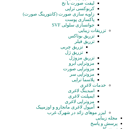
لیفت صورت با نخ
کربوکسی تراپی
زاویه سازی صورت (کانتورینگ صورت)
پاکسازی پوست
جوانسازی سلولی SVF
تزریقات زیبایی
تزریق بوتاکس
تزریق فیلر
تزریق چربی
تزریق ژل
تزریق مزوژل
مزوتراپی ابرو
مزوتراپی صورت
مزوتراپی سر
پلاسما تراپی
خدمات لاغری
امبدینگ لاغری
ایمپلنت لاغری
مزوتراپی لاغری
آمپول‌ لاغری مانجارو و اوزمپیک
لیزر موهای زائد در شهرک غرب
مجله زیبایی
پرسش و پاسخ
نمونه کار