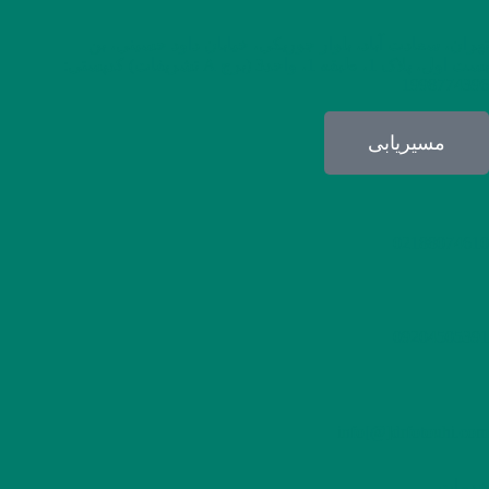
تهران، سعادت آباد، بلوار جوریکی، خیابان داود حسینی، بن
بست اول، پلاک 1، طبقه 1، واحد3 (برج A تشریفات) کدپستی:
1998774396
مسیریابی
02188074610
09204505391
info[@]drfotouhi.com
خدمات