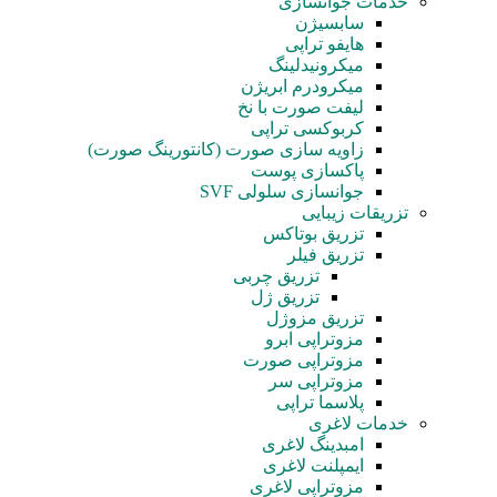
خدمات جوانسازی
سابسیژن
هایفو تراپی
میکرونیدلینگ
میکرودرم ابریژن
لیفت صورت با نخ
کربوکسی تراپی
زاویه سازی صورت (کانتورینگ صورت)
پاکسازی پوست
جوانسازی سلولی SVF
تزریقات زیبایی
تزریق بوتاکس
تزریق فیلر
تزریق چربی
تزریق ژل
تزریق مزوژل
مزوتراپی ابرو
مزوتراپی صورت
مزوتراپی سر
پلاسما تراپی
خدمات لاغری
امبدینگ لاغری
ایمپلنت لاغری
مزوتراپی لاغری