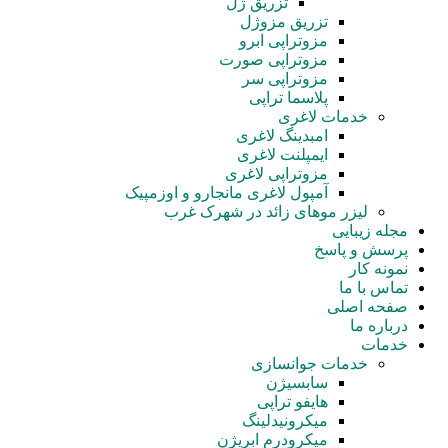
تزریق ژل
تزریق مزوژل
مزوتراپی ابرو
مزوتراپی صورت
مزوتراپی سر
پلاسما تراپی
خدمات لاغری
امبدینگ لاغری
ایمپلنت لاغری
مزوتراپی لاغری
آمپول‌ لاغری مانجارو و اوزمپیک
لیزر موهای زائد در شهرک غرب
مجله زیبایی
پرسش و پاسخ
نمونه کار
تماس با ما
صفحه اصلی
درباره ما
خدمات
خدمات جوانسازی
سابسیژن
هایفو تراپی
میکرونیدلینگ
میکرودرم ابریژن