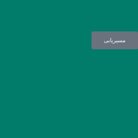
تهران، سعادت آباد، بلوار جوریکی، خیابان داود حسینی، بن
بست اول، پلاک 1، طبقه 1، واحد3 (برج A تشریفات) کدپستی:
1998774396
مسیریابی
02188074610
09204505391
info[@]drfotouhi.com
خدمات