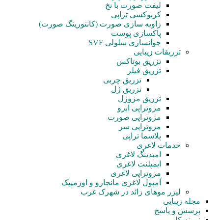
لیفت صورت با نخ
کربوکسی تراپی
زاویه سازی صورت (کانتورینگ صورت)
پاکسازی پوست
جوانسازی سلولی SVF
تزریقات زیبایی
تزریق بوتاکس
تزریق فیلر
تزریق چربی
تزریق ژل
تزریق مزوژل
مزوتراپی ابرو
مزوتراپی صورت
مزوتراپی سر
پلاسما تراپی
خدمات لاغری
امبدینگ لاغری
ایمپلنت لاغری
مزوتراپی لاغری
آمپول‌ لاغری مانجارو و اوزمپیک
لیزر موهای زائد در شهرک غرب
مجله زیبایی
پرسش و پاسخ
نمونه کار