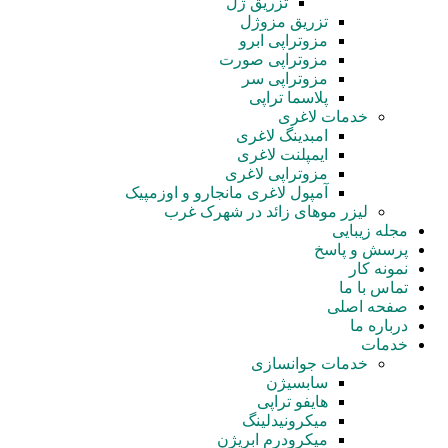
تزریق ژل
تزریق مزوژل
مزوتراپی ابرو
مزوتراپی صورت
مزوتراپی سر
پلاسما تراپی
خدمات لاغری
امبدینگ لاغری
ایمپلنت لاغری
مزوتراپی لاغری
آمپول‌ لاغری مانجارو و اوزمپیک
لیزر موهای زائد در شهرک غرب
مجله زیبایی
پرسش و پاسخ
نمونه کار
تماس با ما
صفحه اصلی
درباره ما
خدمات
خدمات جوانسازی
سابسیژن
هایفو تراپی
میکرونیدلینگ
میکرودرم ابریژن