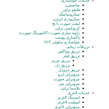
خدمات جوانسازی
سابسیژن
هایفو تراپی
میکرونیدلینگ
میکرودرم ابریژن
لیفت صورت با نخ
کربوکسی تراپی
زاویه سازی صورت (کانتورینگ صورت)
پاکسازی پوست
جوانسازی سلولی SVF
تزریقات زیبایی
تزریق بوتاکس
تزریق فیلر
تزریق چربی
تزریق ژل
تزریق مزوژل
مزوتراپی ابرو
مزوتراپی صورت
مزوتراپی سر
پلاسما تراپی
خدمات لاغری
امبدینگ لاغری
ایمپلنت لاغری
مزوتراپی لاغری