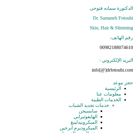
Ski
t
الدكتورة سمانه فتوحی
conten
Dr. Samaneh Fotouhi
Skin, Hair & Slimming
رقم الهاتف:
00982188074610
البريد الإلكتروني :
info[@]drfotouhi.com
حجز موعد
الرئيسية
معلومات عنا
الخدمات الطبية
خدمات تجدید الشباب
سابسيجن
الهايفوثيرابي
الميكرونيدلينغ
الميكروديرم ابرجين