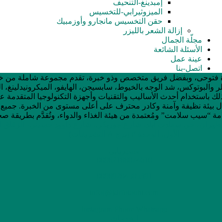
إمبدينغ-التنحيف
الميزوثيرابي-للتخسيس
حقن التخسيس مانجارو وأوزمبيك
إزالة الشعر بالليزر
مجلّة الجمال
الأسئلة الشائعة
عينة عمل
اتصل-بنا
رة فتوحی، وبفضل فريق متخصص وذو خبرة، تقدم مجموعة شاملة من خدم
لر والبوتوكس، شد الوجه بالخيوط، سابسيجن، الهايفو، الميكرونيدلينغ،
وذلك باستخدام أحدث الأساليب والتقنيات وأجهزة التكنولوجيا المتقدمة عال
 بيئة نظيفة وآمنة وكادر محترف على أعلى مستوى من الخبرة. جميع 
ة “سيب سلامت” ومُعتمدة من هيئة الغذاء والدواء، وتُقدَّم بطريقة صحي
الأول، الوحدة ٣ (برج A التشريفات)
مسیریابی
00982188074610
00989204505391
info[@]drfotouhi.com
Instagram
Phone
Whatsapp
الخدمات