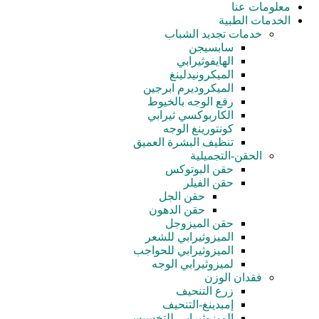
معلومات عنا
الخدمات الطبية
خدمات تجدید الشباب
سابسيجن
الهايفوثيرابي
الميكرونيدلينغ
الميكروديرم ابرجين
رفع الوجه بالخيوط
الكاربوكسي ثيرابي
كونتورينغ الوجه
تنظيف البشرة العميق
الحقن-التجميلية
حقن البوتوكس
حقن الفيلر
حقن الجل
حقن الدهون
حقن الميزوجل
الميزوثيرابي للشعر
الميزوثيرابي للحواجب
لميزوثيرابي الوجه
فقدان الوزن
زرع التنحيف
إمبدينغ-التنحيف
الميزوثيرابي-للتخسيس