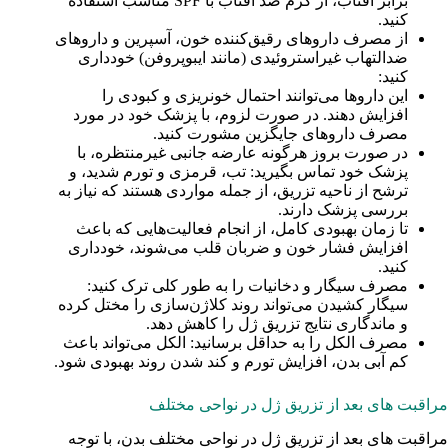
برابر آفتاب، از کرم ضد آفتاب با SPF مناسب استفاده
کنید.
از مصرف داروهای رقیق‌کننده خون، آسپرین و داروهای
ضدالتهاب غیراستروئیدی (مانند ایبوپروفن) خودداری
کنید:
این داروها می‌توانند احتمال خونریزی و کبودی را
افزایش دهند. در صورت لزوم، با پزشک خود در مورد
مصرف داروهای جایگزین مشورت کنید.
در صورت بروز هرگونه عارضه جانبی غیرمنتظره، با
پزشک خود تماس بگیرید: تب، قرمزی و تورم شدید، و
ترشح از ناحیه تزریق، از جمله مواردی هستند که نیاز به
بررسی پزشک دارند.
تا زمان بهبودی کامل، از انجام فعالیت‌هایی که باعث
افزایش فشار خون و ضربان قلب می‌شوند، خودداری
کنید.
مصرف سیگار و دخانیات را به طور کلی ترک کنید:
سیگار کشیدن می‌تواند روند کلاژن‌سازی را مختل کرده
و ماندگاری نتایج تزریق ژل را کاهش دهد.
مصرف الکل را به حداقل برسانید: الکل می‌تواند باعث
کم آبی بدن، افزایش تورم و کند شدن روند بهبودی شود.
مراقبت های بعد از تزریق ژل در نواحی مختلف
مراقبت های بعد از تزریق ژل در نواحی مختلف بدن، با توجه