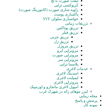
لیفت صورت با نخ
کربوکسی تراپی
زاویه سازی صورت (کانتورینگ صورت)
پاکسازی پوست
جوانسازی سلولی SVF
تزریقات زیبایی
تزریق بوتاکس
تزریق فیلر
تزریق چربی
تزریق ژل
تزریق مزوژل
مزوتراپی ابرو
مزوتراپی صورت
مزوتراپی سر
پلاسما تراپی
خدمات لاغری
امبدینگ لاغری
ایمپلنت لاغری
مزوتراپی لاغری
آمپول‌ لاغری مانجارو و اوزمپیک
لیزر موهای زائد در شهرک غرب
مجله زیبایی
پرسش و پاسخ
نمونه کار