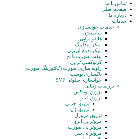
تماس با ما
صفحه اصلی
درباره ما
خدمات
خدمات جوانسازی
سابسیژن
هایفو تراپی
میکرونیدلینگ
میکرودرم ابریژن
لیفت صورت با نخ
کربوکسی تراپی
زاویه سازی صورت (کانتورینگ صورت)
پاکسازی پوست
جوانسازی سلولی SVF
تزریقات زیبایی
تزریق بوتاکس
تزریق فیلر
تزریق چربی
تزریق ژل
تزریق مزوژل
مزوتراپی ابرو
مزوتراپی صورت
مزوتراپی سر
پلاسما تراپی