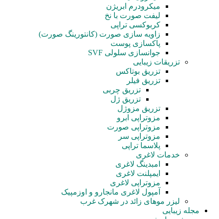
میکرودرم ابریژن
لیفت صورت با نخ
کربوکسی تراپی
زاویه سازی صورت (کانتورینگ صورت)
پاکسازی پوست
جوانسازی سلولی SVF
تزریقات زیبایی
تزریق بوتاکس
تزریق فیلر
تزریق چربی
تزریق ژل
تزریق مزوژل
مزوتراپی ابرو
مزوتراپی صورت
مزوتراپی سر
پلاسما تراپی
خدمات لاغری
امبدینگ لاغری
ایمپلنت لاغری
مزوتراپی لاغری
آمپول‌ لاغری مانجارو و اوزمپیک
لیزر موهای زائد در شهرک غرب
مجله زیبایی