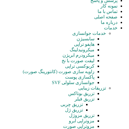
پرسش و پاسخ
نمونه کار
تماس با ما
صفحه اصلی
درباره ما
خدمات
خدمات جوانسازی
سابسیژن
هایفو تراپی
میکرونیدلینگ
میکرودرم ابریژن
لیفت صورت با نخ
کربوکسی تراپی
زاویه سازی صورت (کانتورینگ صورت)
پاکسازی پوست
جوانسازی سلولی SVF
تزریقات زیبایی
تزریق بوتاکس
تزریق فیلر
تزریق چربی
تزریق ژل
تزریق مزوژل
مزوتراپی ابرو
مزوتراپی صورت