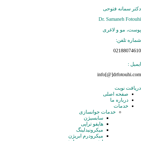
رش
ه
دکتر سمانه فتوحی
حتوا
Dr. Samaneh Fotouhi
پوست، مو و لاغری
شماره تلفن:
02188074610
ایمیل :
info[@]drfotouhi.com
دریافت نوبت
صفحه اصلی
درباره ما
خدمات
خدمات جوانسازی
سابسیژن
هایفو تراپی
میکرونیدلینگ
میکرودرم ابریژن