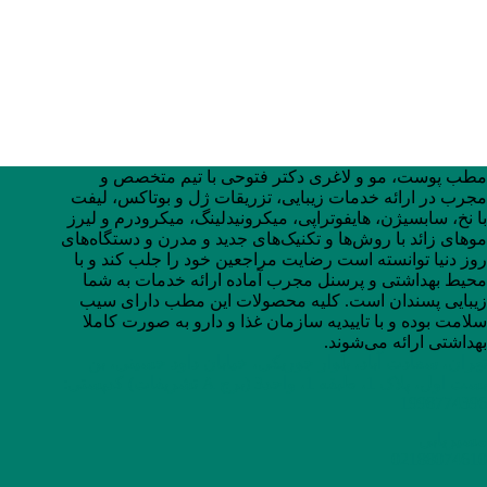
مطب پوست، مو و لاغری دکتر فتوحی با تیم متخصص و
مجرب در ارائه خدمات زیبایی، تزریقات ژل و بوتاکس، لیفت
با نخ، سابسیژن، هایفوتراپی، میکرونیدلینگ، میکرودرم و لیرز
موهای زائد با روش‌ها و تکنیک‌های جدید و مدرن و دستگاه‌های
روز دنیا توانسته است رضایت مراجعین خود را جلب کند و با
محیط بهداشتی و پرسنل مجرب آماده ارائه خدمات به شما
زیبایی پسندان است. کلیه محصولات این مطب دارای سیب
سلامت بوده و با تاییدیه سازمان غذا و دارو به صورت کاملا
بهداشتی ارائه می‌شوند.
تهران، سعادت آباد، بلوار جوریکی، خیابان داود حسینی، بن
بست اول، پلاک 1، طبقه 1، واحد3 (برج A تشریفات) کدپستی:
1998774396
مسیریابی
02188074610